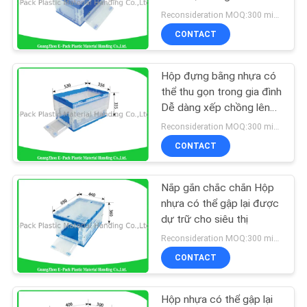
YÊU
gấp Tiết kiệm không gian
Reconsideration MOQ:300 miếng
CẦU
CONTACT
BÁO
55
GIÁ
Thùng xếp chồng
Hộp đựng bằng nhựa có
thể thu gọn trong gia đình
Euro
Dễ dàng xếp chồng lên
SƠ
nhau Bảo vệ môi trườngv
Reconsideration MOQ:300 miếng
ĐỒ
CONTACT
TRANG
WEB
Nắp gắn chắc chắn Hộp
33
nhựa có thể gập lại được
Thùng nhựa có thể
dự trữ cho siêu thị
PRIVACY
Reconsideration MOQ:300 miếng
xếp chồng lên nhau
POLICY
CONTACT
Hộp nhựa có thể gập lại