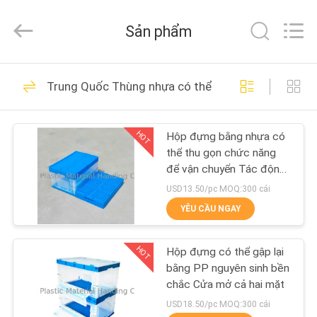
Plastic
Material
Handing
Sản phẩm
Co.,Ltd..
All
Rights
Reserved.
Developed
TRANG
101
by
Trung Quốc Thùng nhựa có thể gập lại
ECER
CHỦ
Hộp đựng có nắp
bằng nhựa
HOT
Hộp đựng bằng nhựa có
CÁC
thể thu gọn chức năng
SẢN
để vận chuyển Tác động
- Sức đề kháng
PHẨM
USD13.50/pc MOQ:300 cái
YÊU CẦU NGAY
29
VỀ
Di chuyển nhựa
HOT
Hộp đựng có thể gập lại
CHÚNG
bằng PP nguyên sinh bền
Dolly
TÔI
chắc Cửa mở cả hai mặt
USD18.50/pc MOQ:300 cái