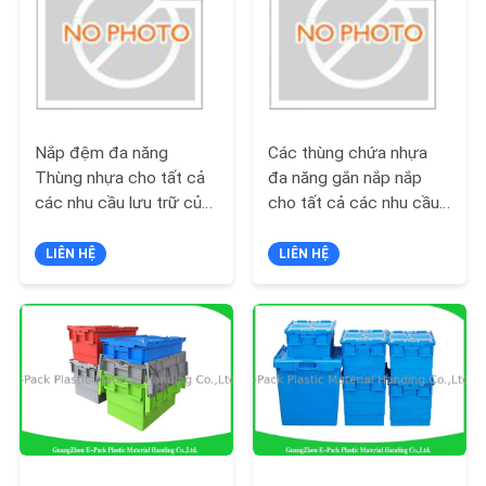
THAM
QUAN
NHÀ
MÁY
Nắp đệm đa năng
Các thùng chứa nhựa
Thùng nhựa cho tất cả
đa năng gắn nắp nắp
KIỂM
các nhu cầu lưu trữ của
cho tất cả các nhu cầu
bạn
lưu trữ của bạn
SOÁT
LIÊN HỆ
LIÊN HỆ
CHẤT
LƯỢNG
LIÊN
HỆ