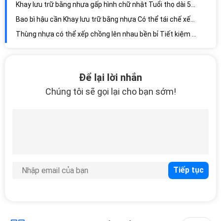
Thùng nhựa có thể xếp chồng lên nhau bền bỉ Tiết kiệm không gian, Hộp lưu trữ màu đen có thể tái sử dụng
Thùng lưu trữ xếp chồng kinh tế 25L Lưu trữ thuốc, Thùng nhựa lớn Trọng lượng nhẹ
Hộp đựng bằng nhựa có thể xếp chồng lên nhau thân thiện với môi trường PP Vận chuyển có thể gập lại chống rò rỉ
Thùng đựng đồ bằng nhựa có thể xếp chồng lên nhau 50L Tiết kiệm không gian, tái chế hộp nhựa xếp chồng
Khay lưu trữ bằng nhựa tùy chỉnh 100% mới Pp Trọng lượng nhẹ lồng nhau HDPE tự do
Để lại lời nhắn
Chúng tôi sẽ gọi lại cho bạn sớm!