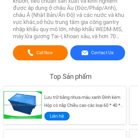
khuôn, tiêu chuẩn sản xuất và kinh nghiệm
được áp dụng ở châu Âu (Đức/Pháp/Anh),
châu Á (Nhật Bản/Ấn Độ) và các nước và khu
vực khác,sở hữu trung tâm gia công gantry
nhập khẩu quy mô lớn, nhập khẩu WEDM-MS,
máy lửa gương Tai-I, khoan sâu, và hơn 70
thiết bị xử lý hạng nhất. Công ty đã quan tâm
đến quản lý chất lượng nội bộ và thực hiện
Call Now
Contact Us
nghiêm ngặt tiêu chuẩn chất lượng quốc tế
IS09000 mọi lúc.với giá trị doanh nghiệp để ...
Top Sản phẩm
Lưu trữ bằng nhựa màu xanh Đính kèm
Hộp có nắp Chiều cao các loại 60 * 40 *
41,2cm
Liên hệ