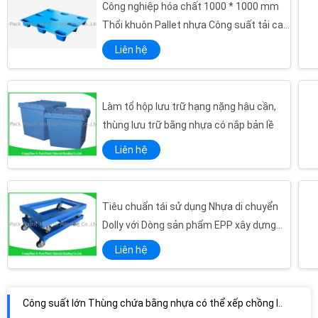
Công nghiệp hóa chất 1000 * 1000 mm
Hộp đựng thực phẩm bằng nhựa nặng Euro
Thổi khuôn Pallet nhựa Công suất tải cao
Kích thước tiêu chuẩn Hộp chứa xếp chồng Euro Dễ dàng xếp chồng lên nhau 600 * 400 * 175mm 32,9L
hơn
Liên hệ
Hộp lưu trữ bằng nhựa Euro 45 lít, Thùng lưu trữ công nghiệp Trọng lượng nhẹ PP
Hộp đựng bằng nhựa lớn tùy chỉnh, Hộp nhựa có thể xếp chồng lên nhau trong kho
Có thể xếp chồng lên nhau Hộp chứa xếp chồng Euro Vòng quay vận chuyển Lưu trữ Tuổi thọ dài
Làm tổ hộp lưu trữ hạng nặng hậu cần,
Hộp nhựa hạng nặng Tuổi thọ dài, Hộp đựng bằng nhựa lớn PP
thùng lưu trữ bằng nhựa có nắp bản lề
Nhà kho tiêu chuẩn Euro Stack Container Di chuyển Lưu trữ Màu xám Trọng lượng nhẹ
Liên hệ
Thùng hậu cần Thùng nhựa có thể xếp chồng lên nhau Hộp di chuyển thùng
Thùng lưu trữ xếp chồng rắn bằng nhựa hàng đầu, Hộp lưu trữ bằng nhựa lớn trong nông nghiệp
Hộp đựng bằng nhựa có thể xếp chồng lên nhau vừa phải Di chuyển lưu trữ cho trái cây và rau quả
Tiêu chuẩn tái sử dụng Nhựa di chuyển
Dolly với Dòng sản phẩm EPP xây dựng
Hộp lưu trữ bằng nhựa Euro công nghiệp, Hộp lưu trữ bằng nhựa hạng nặng tùy chỉnh
PP mạnh
Hình chữ nhật Gấp Hộp lưu trữ bằng nhựa lớn, Hộp nhựa lớn Thân thiện với môi trường
Liên hệ
Công suất lớn Thùng chứa bằng nhựa có thể xếp chồng lên nhau Vận chuyển Vòng quay Lưu trữ Không trượt
Khay lưu trữ bằng nhựa gấp hình chữ nhật Tuổi thọ dài 545 * 420 * 380mm
Bao bì hậu cần Khay lưu trữ bằng nhựa Có thể tái chế xếp chồng lên nhau để lưu kho