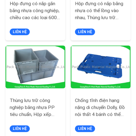
YÊU
Hộp đựng có nắp gắn
Hộp đựng có nắp bằng
CẦU
bằng nhựa công nghiệp,
nhựa có thể lồng vào
chiều cao các loại 600 *
nhau, Thùng lưu trữ
BÁO
400mm
công nghiệp
GIÁ
LIÊN HỆ
LIÊN HỆ
SƠ
ĐỒ
TRANG
WEB
PRIVACY
Thùng lưu trữ công
Chống tĩnh điện hạng
nghiệp bằng nhựa PP
nặng di chuyển Dolly, Đồ
POLICY
tiêu chuẩn, Hộp xếp
nội thất 4 bánh có thể
chồng bằng nhựa tái sử
xếp chồng lên nhau
dụng
Dolly 150KG
LIÊN HỆ
LIÊN HỆ