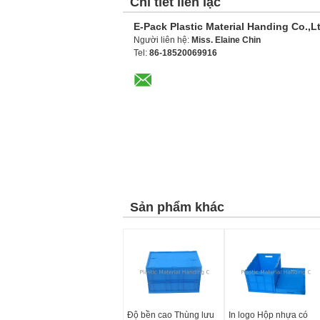
Chi tiết liên lạc
E-Pack Plastic Material Handing Co.,L
Người liên hệ:
Miss. Elaine Chin
Tel:
86-18520069916
Sản phẩm khác
Độ bền cao Thùng lưu
In logo Hộp nhựa có