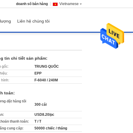
doanh số bán hàng
Vietnamese
 lượng
Liên hệ chúng tôi
g tin chi tiết sản phẩm:
 gốc:
TRUNG QUỐC
hiệu:
EPP
 hình:
F-6040 / 240M
h toán:
ợng đặt hàng tối
300 cái
án:
USD8.20/pc
khoản thanh toán:
T / T
ăng cung cấp:
50000 chiếc / tháng